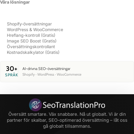
Våra lösningar​
Shopify-översättningar
WordPress & WooCommerce
Hreflang-kontroll (Gratis)
Image SEO Boost (Gratis)
Översättningskontrollant
Kostnadskalkylator (Gratis)
30+
AI-drivna SEO-översättningar
Shopify · WordPress · WooCommerce
SPRÅK
Översätt smartare. Väx snabbare. Nå ut globalt. Vi är din
partner för skalbar, SEO-optimerad översättning – låt oss
gå globalt tillsammans.