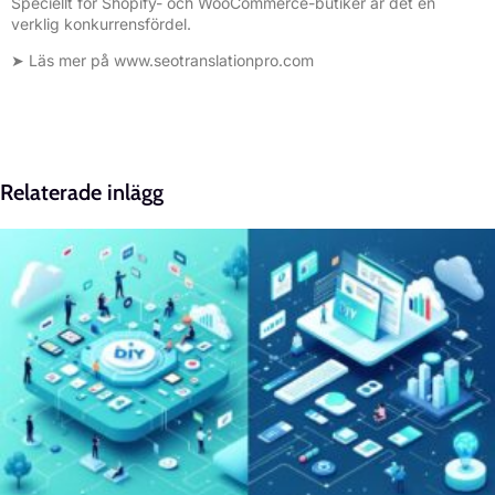
Speciellt för Shopify- och WooCommerce-butiker är det en
verklig konkurrensfördel.
➤ Läs mer på
www.seotranslationpro.com
Relaterade inlägg