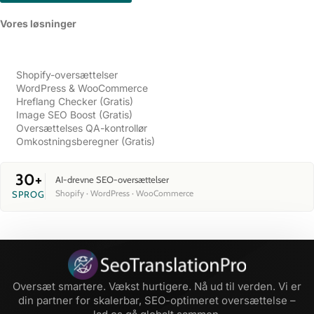
Vores løsninger​
Shopify-oversættelser
WordPress & WooCommerce
Hreflang Checker (Gratis)
Image SEO Boost (Gratis)
Oversættelses QA-kontrollør
Omkostningsberegner (Gratis)
30+
AI-drevne SEO-oversættelser
Shopify · WordPress · WooCommerce
SPROG
Oversæt smartere. Vækst hurtigere. Nå ud til verden. Vi er
din partner for skalerbar, SEO-optimeret oversættelse –