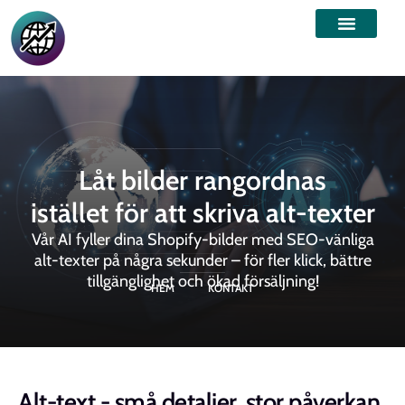
Låt bilder rangordnas
istället för att skriva alt-texter
Vår AI fyller dina Shopify-bilder med SEO-vänliga
alt-texter på några sekunder – för fler klick, bättre
tillgänglighet och ökad försäljning!
HEM
KONTAKT
Alt-text - små detaljer, stor påverkan