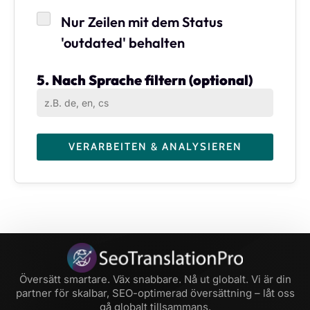
Nur Zeilen mit dem Status
'outdated' behalten
5. Nach Sprache filtern (optional)
Översätt smartare. Väx snabbare. Nå ut globalt. Vi är din
partner för skalbar, SEO-optimerad översättning – låt oss
gå globalt tillsammans.