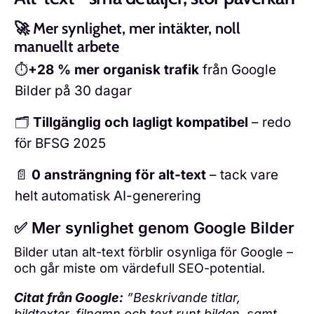
🚀 Mer synlighet, mer intäkter, noll
manuellt arbete
⏱️
+28 % mer organisk trafik
från Google
Bilder på 30 dagar
🗂️
Tillgänglig och lagligt kompatibel
– redo
för BFSG 2025
📄
0 ansträngning för alt-text
– tack vare
helt automatisk AI-generering
✅ Mer synlighet genom Google Bilder
Bilder utan alt-text förblir osynliga för Google –
och går miste om värdefull SEO-potential.
Citat från Google:
”Beskrivande titlar,
bildtexter, filnamn och text runt bilden, samt