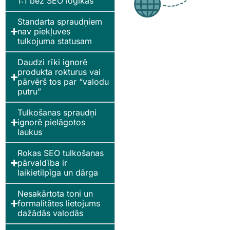
1:1 bez SEO loģikas
Standarta spraudņiem
nav piekļuves
tulkojuma statusam
Daudzi rīki ignorē
produkta rokturus vai
pārvērš tos par “valodu
putru”
Tulkošanas spraudņi
ignorē pielāgotos
laukus
Rokas SEO tulkošanas
pārvaldība ir
laikietilpīga un dārga
Nesakārtota toni un
formalitātes lietojums
dažādās valodās