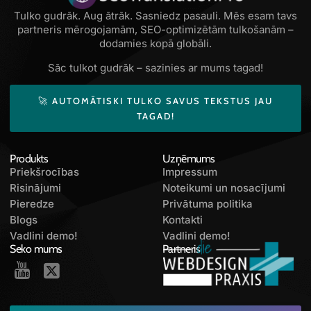
Tulko gudrāk. Aug ātrāk. Sasniedz pasauli. Mēs esam tavs
partneris mērogojamām, SEO-optimizētām tulkošanām –
dodamies kopā globāli.
Sāc tulkot gudrāk – sazinies ar mums tagad!
🚀 AUTOMĀTISKI TULKO SAVUS TEKSTUS JAU
TAGAD!
Produkts
Uzņēmums
Priekšrocības
Impressum
Risinājumi
Noteikumi un nosacījumi
Pieredze
Privātuma politika
Blogs
Kontakti
Vadlini demo!
Vadlini demo!
Seko mums
Partneris