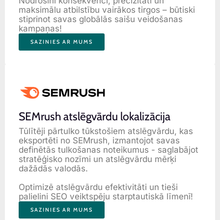
Nodrošini konsekvenci, precizitāti un
maksimālu atbilstību vairākos tirgos – būtiski
stiprinot savas globālās saišu veidošanas
kampaņas!
SAZINIES AR MUMS
SEMrush atslēgvārdu lokalizācija
Tūlītēji pārtulko tūkstošiem atslēgvārdu, kas
eksportēti no SEMrush, izmantojot savas
definētās tulkošanas noteikumus - saglabājot
stratēģisko nozīmi un atslēgvārdu mērķi
dažādās valodās.
Optimizē atslēgvārdu efektivitāti un tieši
palielini SEO veiktspēju starptautiskā līmenī!
SAZINIES AR MUMS