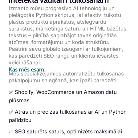
Izmanto mūsu progresīvo AI tehnoloģiju un
pielāgotās Python skriptus, lai efektīvi tulkotu
plašus produktu aprakstus, atslēgvārdu
sarakstus, mārketinga saturu un HTML bāzētus
tekstus – pilnībā saglabājot tavas oriģinālās
atzīmes, formatējumu un koda struktūru.
Paātrini savu globālo izaugsmi ar tulkojumiem,
kas paredzēti SEO rangu un klientu iesaistes
veicināšanai.
Kas mēs esam:
Mēs specializējamies automatizētu tulkošanas
pakalpojumu sniegšanā, kas īpaši paredzēti:
✅ Shopify, WooCommerce un Amazon datu
plūsmas
✅ Ātras un precīzas tulkošanas ar AI un Python
palīdzību
✅ SEO saturēts saturs, optimizēts maksimālai