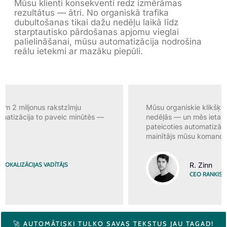
Mūsu klienti konsekventi redz izmērāmas
rezultātus — ātri. No organiskā trafika
dubultošanas tikai dažu nedēļu laikā līdz
starptautisko pārdošanas apjomu vieglai
palielināšanai, mūsu automatizācija nodrošina
reālu ietekmi ar mazāku piepūli.
Mūsu organiskie klikšķi divkāršojās tikai četrās
nedēļās — un mēs ietaupījām neskaitāmas stundas
pateicoties automatizācijai. Tas ir bijis īsts spēles
mainītājs mūsu komandai.
R. Zinn
CEO RANKIST GMBH
🚀 AUTOMĀTISKI TULKO SAVAS TEKSTUS JAU TAGAD!