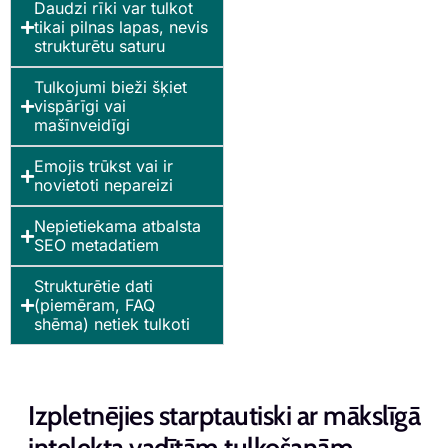
Daudzi rīki var tulkot
tikai pilnas lapas, nevis
strukturētu saturu
Tulkojumi bieži šķiet
vispārīgi vai
mašīnveidīgi
Emojis trūkst vai ir
novietoti nepareizi
Nepietiekama atbalsta
SEO metadatiem
Strukturētie dati
(piemēram, FAQ
shēma) netiek tulkoti
Izpletnējies starptautiski ar mākslīgā
intelekta vadītām tulkošanām