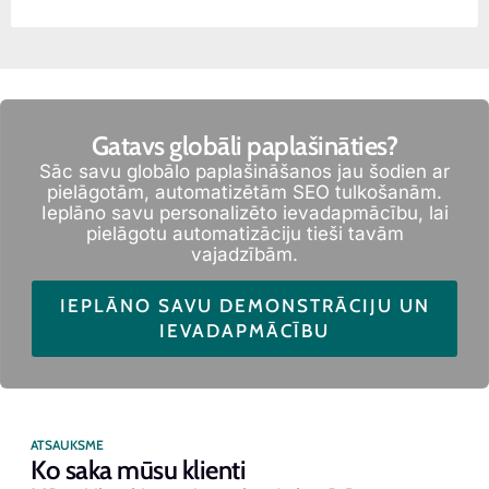
Gatavs globāli paplašināties?
Sāc savu globālo paplašināšanos jau šodien ar
pielāgotām, automatizētām SEO tulkošanām.
Ieplāno savu personalizēto ievadapmācību, lai
pielāgotu automatizāciju tieši tavām
vajadzībām.
IEPLĀNO SAVU DEMONSTRĀCIJU UN
IEVADAPMĀCĪBU
ATSAUKSME
Ko saka mūsu klienti