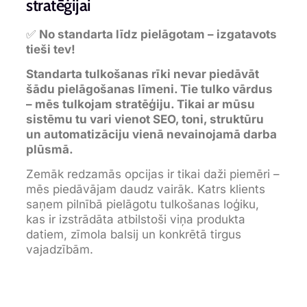
stratēģijai
✅
No standarta līdz pielāgotam – izgatavots
tieši tev!
Standarta tulkošanas rīki nevar piedāvāt
šādu pielāgošanas līmeni. Tie tulko vārdus
– mēs tulkojam stratēģiju. Tikai ar mūsu
sistēmu tu vari vienot SEO, toni, struktūru
un automatizāciju vienā nevainojamā darba
plūsmā.
Zemāk redzamās opcijas ir tikai daži piemēri –
mēs piedāvājam daudz vairāk. Katrs klients
saņem pilnībā pielāgotu tulkošanas loģiku,
kas ir izstrādāta atbilstoši viņa produkta
datiem, zīmola balsij un konkrētā tirgus
vajadzībām.