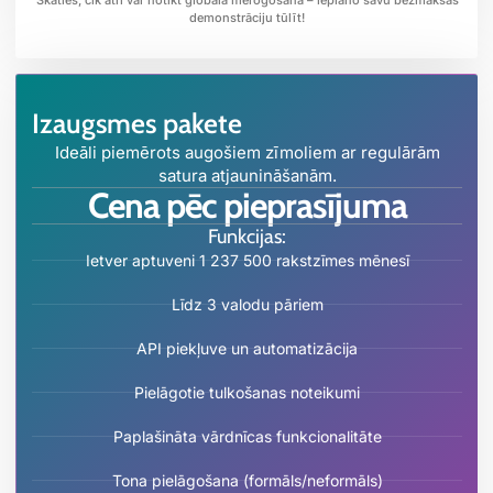
Skaties, cik ātri var notikt globāla mērogošana – ieplāno savu bezmaksas
demonstrāciju tūlīt!
Izaugsmes pakete
Ideāli piemērots augošiem zīmoliem ar regulārām
satura atjaunināšanām.
Cena pēc pieprasījuma
Funkcijas:
Ietver aptuveni 1 237 500 rakstzīmes mēnesī
Līdz 3 valodu pāriem
API piekļuve un automatizācija
Pielāgotie tulkošanas noteikumi
Paplašināta vārdnīcas funkcionalitāte
Tona pielāgošana (formāls/neformāls)