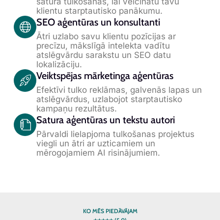
satura tulkošanas, lai veicinātu tavu
klientu starptautisko panākumu.
SEO aģentūras un konsultanti
Ātri uzlabo savu klientu pozīcijas ar
precīzu, mākslīgā intelekta vadītu
atslēgvārdu sarakstu un SEO datu
lokalizāciju.
Veiktspējas mārketinga aģentūras
Efektīvi tulko reklāmas, galvenās lapas un
atslēgvārdus, uzlabojot starptautisko
kampaņu rezultātus.
Satura aģentūras un tekstu autori
Pārvaldi lielapjoma tulkošanas projektus
viegli un ātri ar uzticamiem un
mērogojamiem AI risinājumiem.
KO MĒS PIEDĀVĀJAM