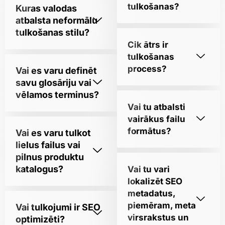
tulkošanas?
Kuras valodas
atbalsta neformālu
tulkošanas stilu?
Cik ātrs ir
tulkošanas
process?
Vai es varu definēt
savu glosāriju vai
vēlamos terminus?
Vai tu atbalsti
vairākus failu
formātus?
Vai es varu tulkot
lielus failus vai
pilnus produktu
katalogus?
Vai tu vari
lokalizēt SEO
metadatus,
piemēram, meta
Vai tulkojumi ir SEO
virsrakstus un
optimizēti?