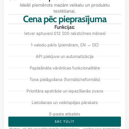
Ideāli piemērots mazām veikalu un produktu
testēšanai.
Cena pēc pieprasījuma
Funkcijas:
Ietver aptuveni 612 500 rakstzīmes mēnesī
1 valodu pāris (piemēram, EN → DE)
API piekļuve un automatizācija
Paplašināta vārdnīcas funkcionalitāte
Tona pielāgošana (formāls/neformāls)
Prioritāra apstrāde un iepazīšanās zvans
Lietošanas un veiktspējas pārskats
E-pasta atbalsts
SĀC TŪLĪT