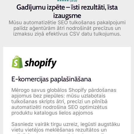
⭐⭐⭐⭐⭐ (5.0)
Gadījumu izpēte – īsti rezultāti, īsta
izaugsme
Mūsu automatizētie SEO tulkošanas pakalpojumi
palīdz aģentūrām ātri nodrošināt precīzus un
izmaksu ziņā efektīvus CSV datu tulkojumus.
E-komercijas paplašināšana
Mērogo savus globālos Shopify pārdošanas
apjomus bez piepūles: mūsu uzlabotais
tulkošanas skripts ātri, precīzi un pilnībā
automatizēti nodrošina SEO optimizētus
produktu katalogus lielos apjomos
Sasniedz vairāk tirgu uzreiz, iegūsti augstāku
vietu vietējos meklēšanas rezultātos un