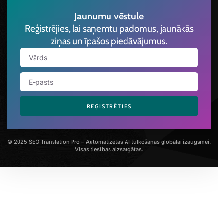
Jaunumu vēstule
Reģistrējies, lai saņemtu padomus, jaunākās
ziņas un īpašos piedāvājumus.
REĢISTRĒTIES
© 2025 SEO Translation Pro – Automatizētas AI tulkošanas globālai izaugsmei.
Visas tiesības aizsargātas.