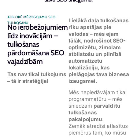
ATBLOĶĒ MĒROGOJAMU SEO
Lielākā daļa tulkošanas
TULKOŠANU
No ierobežojumiem
rīku apstājas pie
valodas – mēs ejam
līdz inovācijām –
tālāk, nodrošinot SEO-
tulkošanas
optimizētu, zīmolam
pārdomāšana SEO
atbilstošu un pilnībā
vajadzībām
automatizētu
lokalizāciju, kas
Tas nav tikai tulkojums
pielāgojas tava biznesa
– tā ir stratēģija!
izaugsmei.
Mēs nepiedāvājam tikai
programmatūru – mēs
sniedzam
pārvaldītu
tulkošanas
pakalpojumu
.
Zemāk atradīsi atlasītus
piemērus tam, ko mūsu