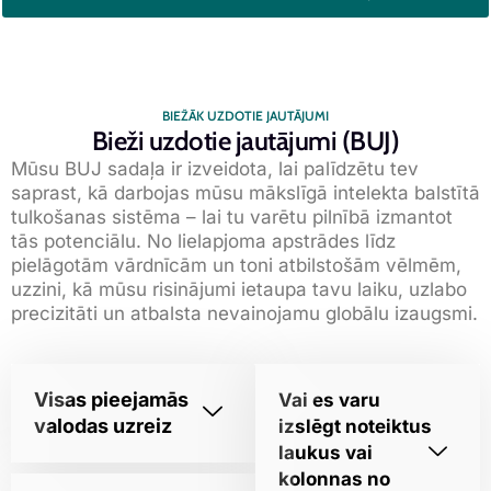
BIEŽĀK UZDOTIE JAUTĀJUMI
Bieži uzdotie jautājumi (BUJ)
Mūsu BUJ sadaļa ir izveidota, lai palīdzētu tev
saprast, kā darbojas mūsu mākslīgā intelekta balstītā
tulkošanas sistēma – lai tu varētu pilnībā izmantot
tās potenciālu. No lielapjoma apstrādes līdz
pielāgotām vārdnīcām un toni atbilstošām vēlmēm,
uzzini, kā mūsu risinājumi ietaupa tavu laiku, uzlabo
precizitāti un atbalsta nevainojamu globālu izaugsmi.
Visas pieejamās
Vai es varu
valodas uzreiz
izslēgt noteiktus
laukus vai
kolonnas no