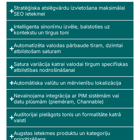
Stratēģiska atslēgvārdu izvietošana maksimālai
SEO ietekmei
Intelligenta sinonīmu izvēle, balstoties uz
kontekstu un tirgus toni
Automatizēta valodas pārbaude tīram, dzimtai
atbilstošam saturam
Satura variācija katrai valodai tirgum specifiskas
atbilstības nodrošināšanai
Automātiska valūtu un mērvienību lokalizācija
Nevainojama integrācija ar PIM sistēmām vai
datu plūsmām (piemēram, Channable)
Auditorijai pielāgots tonis un formalitāte katrā
valstī
Augstas ietekmes produktu un kategoriju
prioritizēšana