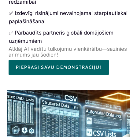
redzamībai
✅ Izdevīgi risinājumi nevainojamai starptautiskai
paplašināšanai
✅ Pārbaudīts partneris globāli domājošiem
uzņēmumiem
Atklāj AI vadītu tulkojumu vienkāršību—sazinies
ar mums jau šodien!
PIEPRASI SAVU DEMONSTRĀCIJU!