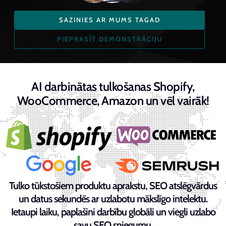
SAZINIES AR MUMS TAGAD
PIEPRASĪT DEMONSTRĀCIJU
AI darbinātas tulkošanas Shopify,
WooCommerce, Amazon un vēl vairāk!
Tulko tūkstošiem produktu aprakstu, SEO atslēgvārdus
un datus sekundēs ar uzlabotu mākslīgo intelektu.
Ietaupi laiku, paplašini darbību globāli un viegli uzlabo
savu SEO sniegumu.