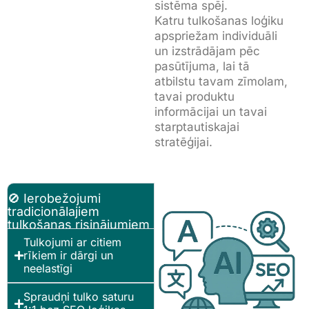
sistēma spēj.
Katru tulkošanas loģiku
apspriežam individuāli
un izstrādājam pēc
pasūtījuma, lai tā
atbilstu tavam zīmolam,
tavai produktu
informācijai un tavai
starptautiskajai
stratēģijai.
🚫 Ierobežojumi
tradicionālajiem
tulkošanas risinājumiem
Tulkojumi ar citiem
rīkiem ir dārgi un
neelastīgi
Spraudņi tulko saturu