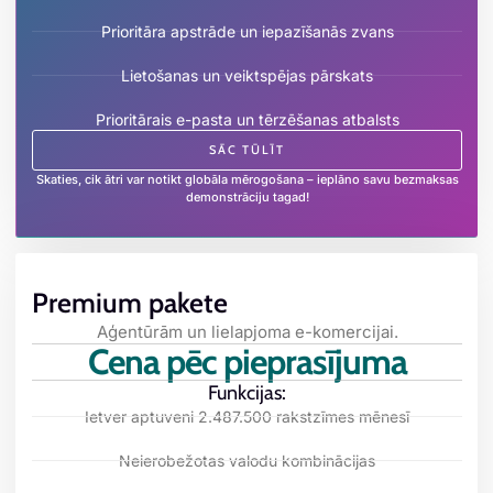
Prioritāra apstrāde un iepazīšanās zvans
Lietošanas un veiktspējas pārskats
Prioritārais e-pasta un tērzēšanas atbalsts
SĀC TŪLĪT
Skaties, cik ātri var notikt globāla mērogošana – ieplāno savu bezmaksas
demonstrāciju tagad!
Premium pakete
Aģentūrām un lielapjoma e-komercijai.
Cena pēc pieprasījuma
Funkcijas:
Ietver aptuveni 2.487.500 rakstzīmes mēnesī
Neierobežotas valodu kombinācijas