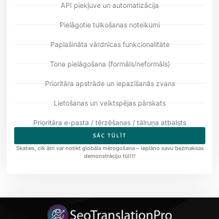
API piekļuve un automatizācija
Pielāgotie tulkošanas noteikumi
Paplašināta vārdnīcas funkcionalitāte
Tona pielāgošana (formāls/neformāls)
Prioritāra apstrāde un iepazīšanās zvans
Lietošanas un veiktspējas pārskats
Prioritāra e-pasta / tērzēšanas / tālruņa atbalsts
SĀC TŪLĪT
Skaties, cik ātri var notikt globāla mērogošana – ieplāno savu bezmaksas
demonstrāciju tūlīt!