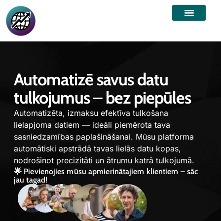
Automatizē savus datu
tulkojumus – bez piepūles
Automatizēta, izmaksu efektīva tulkošana
lielapjoma datiem — ideāli piemērota tava
sasniedzamības paplašināšanai. Mūsu platforma
automātiski apstrādā tavas lielās datu kopas,
nodrošinot precizitāti un ātrumu katrā tulkojumā.
🌟 Pievienojies mūsu apmierinātajiem klientiem – sāc
jau tagad!