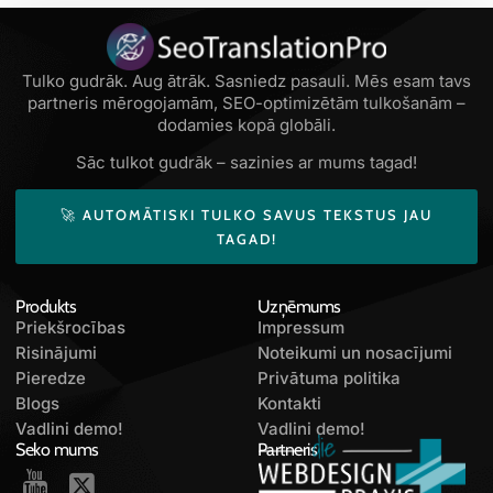
Tulko gudrāk. Aug ātrāk. Sasniedz pasauli. Mēs esam tavs
partneris mērogojamām, SEO-optimizētām tulkošanām –
dodamies kopā globāli.
Sāc tulkot gudrāk – sazinies ar mums tagad!
🚀 AUTOMĀTISKI TULKO SAVUS TEKSTUS JAU
TAGAD!
Produkts
Uzņēmums
Priekšrocības
Impressum
Risinājumi
Noteikumi un nosacījumi
Pieredze
Privātuma politika
Blogs
Kontakti
Vadlini demo!
Vadlini demo!
Seko mums
Partneris