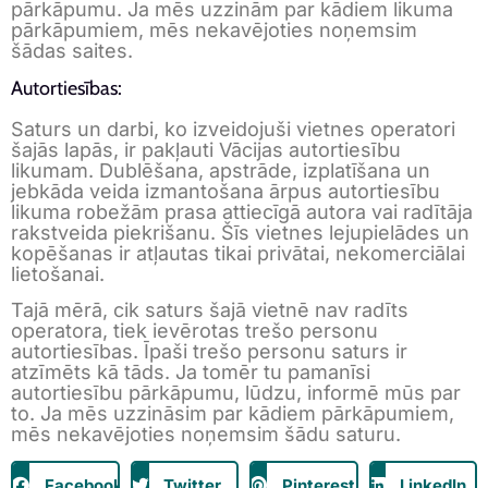
pārkāpumu. Ja mēs uzzinām par kādiem likuma
pārkāpumiem, mēs nekavējoties noņemsim
šādas saites.
Autortiesības:
Saturs un darbi, ko izveidojuši vietnes operatori
šajās lapās, ir pakļauti Vācijas autortiesību
likumam. Dublēšana, apstrāde, izplatīšana un
jebkāda veida izmantošana ārpus autortiesību
likuma robežām prasa attiecīgā autora vai radītāja
rakstveida piekrišanu. Šīs vietnes lejupielādes un
kopēšanas ir atļautas tikai privātai, nekomerciālai
lietošanai.
Tajā mērā, cik saturs šajā vietnē nav radīts
operatora, tiek ievērotas trešo personu
autortiesības. Īpaši trešo personu saturs ir
atzīmēts kā tāds. Ja tomēr tu pamanīsi
autortiesību pārkāpumu, lūdzu, informē mūs par
to. Ja mēs uzzināsim par kādiem pārkāpumiem,
mēs nekavējoties noņemsim šādu saturu.
Facebook
Twitter
Pinterest
LinkedIn