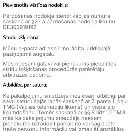
Pievienotās vērtības nodoklis:
Pārdošanas nodokļa identifikācijas numurs
saskaņā ar §27 a pārdošanas nodokļa likumu:
DE305919192
Strīdu izšķiršana:
Mūsu e-pasta adrese ir norādīta juridiskajā
paziņojumā augstāk.
Mēs neesam gatavi vai pienākums piedalīties
strīdu izšķiršanas procedūrās patērētāju
arbitrāžas padomē.
Atbildība par saturu:
Kā pakalpojumu sniedzējs mēs esam atbildīgi par
savu saturu šajās lapās saskaņā ar 7. panta 1. daļu
TMG (Vācijas telemediju likums) un vispārējo
likumdošanu. Tomēr saskaņā ar §§ 8 līdz 10 TMG
mēs kā pakalpojumu sniedzējs neesam
pienākums uzraudzīt pārraidīto vai saglabāto
trešo personu informāciju vai izmeklēt apstākļus,