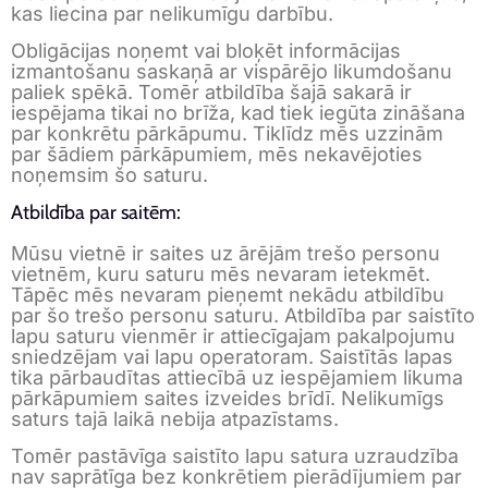
kas liecina par nelikumīgu darbību.
Obligācijas noņemt vai bloķēt informācijas
izmantošanu saskaņā ar vispārējo likumdošanu
paliek spēkā. Tomēr atbildība šajā sakarā ir
iespējama tikai no brīža, kad tiek iegūta zināšana
par konkrētu pārkāpumu. Tiklīdz mēs uzzinām
par šādiem pārkāpumiem, mēs nekavējoties
noņemsim šo saturu.
Atbildība par saitēm:
Mūsu vietnē ir saites uz ārējām trešo personu
vietnēm, kuru saturu mēs nevaram ietekmēt.
Tāpēc mēs nevaram pieņemt nekādu atbildību
par šo trešo personu saturu. Atbildība par saistīto
lapu saturu vienmēr ir attiecīgajam pakalpojumu
sniedzējam vai lapu operatoram. Saistītās lapas
tika pārbaudītas attiecībā uz iespējamiem likuma
pārkāpumiem saites izveides brīdī. Nelikumīgs
saturs tajā laikā nebija atpazīstams.
Tomēr pastāvīga saistīto lapu satura uzraudzība
nav saprātīga bez konkrētiem pierādījumiem par