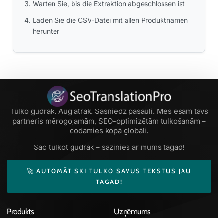
Warten Sie, bis die Extraktion abgeschlossen ist
Laden Sie die CSV-Datei mit allen Produktnamen
herunter
Tulko gudrāk. Aug ātrāk. Sasniedz pasauli. Mēs esam tavs
partneris mērogojamām, SEO-optimizētām tulkošanām –
dodamies kopā globāli.
Sāc tulkot gudrāk – sazinies ar mums tagad!
🚀 AUTOMĀTISKI TULKO SAVUS TEKSTUS JAU
TAGAD!
Produkts
Uzņēmums