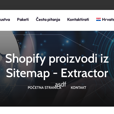
kustva
Paketi
Česta pitanja
Kontaktirati
Hrvats
Shopify proizvodi iz
Sitemap - Extractor
asdf
POČETNA STRANICA
KONTAKT