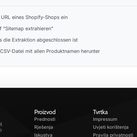
 URL eines Shopify-Shops ein
f "Sitemap extrahieren"
s die Extraktion abgeschlossen ist
 CSV-Datei mit allen Produktnamen herunter
Proizvod
Tvrtka
Prednosti
Impressum
j
Rješenja
Uvjeti korištenja
o
Iskustva
Pravila privatnosti