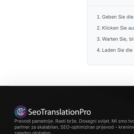
Geben Sie die
Klicken Sie au
Warten Sie, bi
Laden Sie die
Prevodi pametnije. Rasti brže. Dosegni svijet. Mi smo tvo
partner za skalabilan, SEO-optimiziran prijevod – krenim
zajedno globalno.