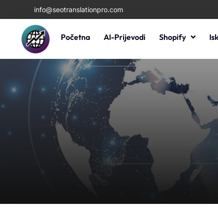
info@seotranslationpro.com
Početna
AI-Prijevodi
Shopify
Is