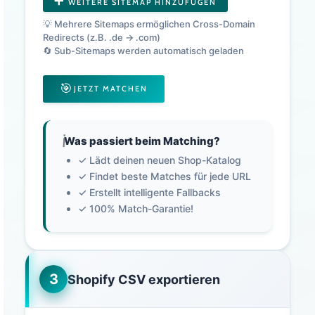
➕
WEITERE SITEMAP HINZUFÜGEN
💡 Mehrere Sitemaps ermöglichen Cross-Domain
Redirects (z.B. .de → .com)
🔄 Sub-Sitemaps werden automatisch geladen
🎯
JETZT MATCHEN
ℹ️
Was passiert beim Matching?
✓ Lädt deinen neuen Shop-Katalog
✓ Findet beste Matches für jede URL
✓ Erstellt intelligente Fallbacks
✓ 100% Match-Garantie!
3
Shopify CSV exportieren