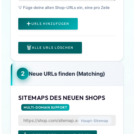
💡 Füge deine alten Shop-URLs ein, eine pro Zeile
➕
URLS HINZUFÜGEN
🗑️
ALLE URLS LÖSCHEN
2
Neue URLs finden (Matching)
SITEMAPS DES NEUEN SHOPS
MULTI-DOMAIN SUPPORT
Haupt-Sitemap