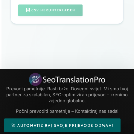
💾
CSV HERUNTERLADEN
Prevodi pametnije. Rasti brže. Dosegni svijet. Mi smo tvoj
partner za skalabilan, SEO-optimiziran prijevod – krenimo
zajedno globalno.
Počni prevoditi pametnije – Kontaktiraj nas sada!
🚀 AUTOMATIZIRAJ SVOJE PRIJEVODE ODMAH!