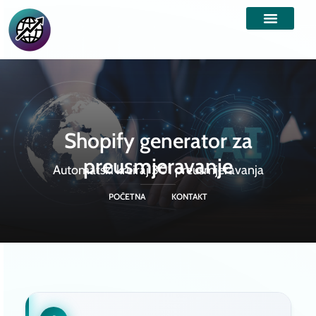
Shopify generator za
preusmjeravanje
Automatski kreiraj 301 preusmjeravanja
POČETNA
KONTAKT