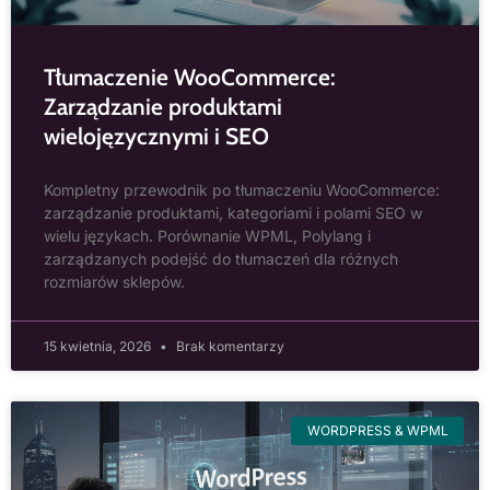
Tłumaczenie WooCommerce:
Zarządzanie produktami
wielojęzycznymi i SEO
Kompletny przewodnik po tłumaczeniu WooCommerce:
zarządzanie produktami, kategoriami i polami SEO w
wielu językach. Porównanie WPML, Polylang i
zarządzanych podejść do tłumaczeń dla różnych
rozmiarów sklepów.
15 kwietnia, 2026
Brak komentarzy
WORDPRESS & WPML