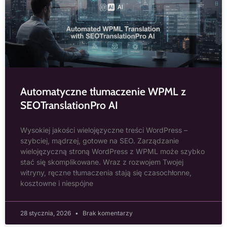
Automatyczne tłumaczenie WPML z
SEOTranslationPro AI
Wysokiej jakości wielojęzyczne treści WordPress –
szybciej, mądrzej, gotowe na SEO. Zarządzanie
wielojęzyczną stroną WordPress z WPML może szybko
stać się skomplikowane. Wraz z rozwojem Twojej
witryny, ręczne tłumaczenia stają się czasochłonne,
kosztowne i niespójne
28 stycznia, 2026
Brak komentarzy