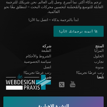
ترجم بذكاء أكثر. نما أسرع. وصل إلى العالم. نحن شريكك للترجمة
القابلة للتوسع والمُحسّنة لتحسين محركات البحث – لننطلق معًا نحو
العالمية.
ابدأ بالترجمة بذكاء – اتصل بنا الآن!
🚀 أتمتة ترجماتك الآن!
المنتج
شركة
المزايا
الطبعة
الحلول
الشروط والأحكام
تجارب
سياسة الخصوصية
مدونة
اتصل
رتب عرضًا تجريبيًا!
رتب عرضًا تجريبيًا!
تابعنا
شريك
النشرة الإخبارية