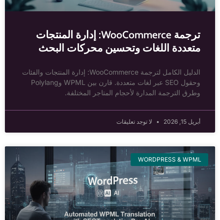
ترجمة WooCommerce: إدارة المنتجات
متعددة اللغات وتحسين محركات البحث
الدليل الكامل لترجمة WooCommerce: إدارة المنتجات والفئات
وحقول SEO عبر لغات متعددة. قارن بين WPML وPolylang
وطرق الترجمة المدارة لأحجام المتاجر المختلفة.
أبريل 15, 2026
لا توجد تعليقات
WORDPRESS & WPML