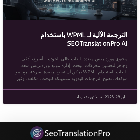
الترجمة الآلية لـ WPML باستخدام
SEOTranslationPro AI
محتوى ووردبريس متعدد اللغات عالي الجودة – أسرع، أذكى،
وجاهز لتحسين محركات البحث. إدارة موقع ووردبريس متعدد
اللغات باستخدام WPML يمكن أن تصبح معقدة بسرعة. مع نمو
موقعك، تصبح الترجمات اليدوية مستهلكة للوقت، مكلفة، وغير
يناير 28, 2026
لا توجد تعليقات