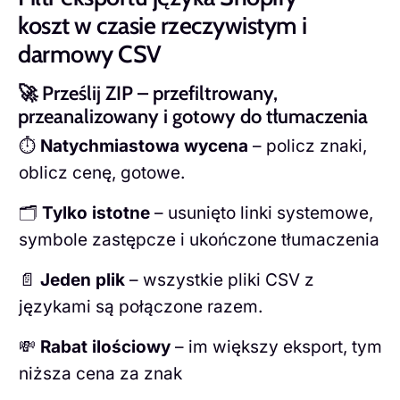
koszt w czasie rzeczywistym i
darmowy CSV
🚀 Prześlij ZIP – przefiltrowany,
przeanalizowany i gotowy do tłumaczenia
⏱️
Natychmiastowa wycena
– policz znaki,
oblicz cenę, gotowe.
🗂️
Tylko istotne
– usunięto linki systemowe,
symbole zastępcze i ukończone tłumaczenia
📄
Jeden plik
– wszystkie pliki CSV z
językami są połączone razem.
💸
Rabat ilościowy
– im większy eksport, tym
niższa cena za znak