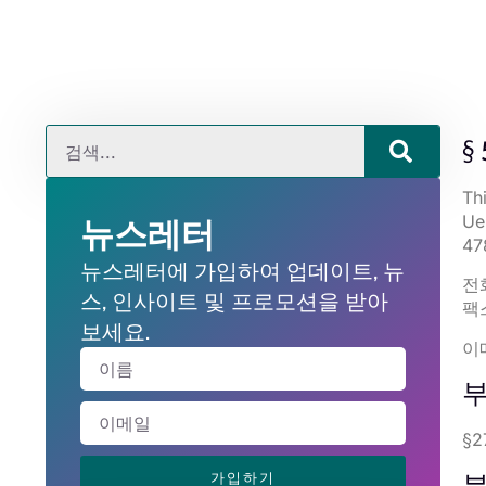
§
Thi
Ue
뉴스레터
47
뉴스레터에 가입하여 업데이트, 뉴
전화
스, 인사이트 및 프로모션을 받아
팩스
보세요.
이
부
§2
가입하기
분