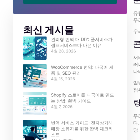
유
우
최신 게시물
우
관리형 번역 대 DIY: 풀서비스가
콘
셀프서비스보다 나은 이유
4월 28, 2026
서
러
WooCommerce 번역: 다국어 제
나
품 및 SEO 관리
4월 15, 2026
일
점
Shopify 스토어를 다국어로 만드
링
는 방법: 완벽 가이드
4월 7, 2026
우
다
번역 서비스 가이드: 전자상거래
매장 소유자를 위한 완벽 체크리
당
스트