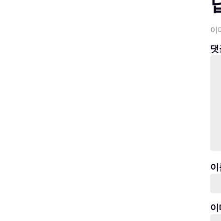
이
댓
이
이