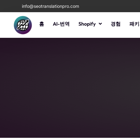
info@seotranslationpro.com
홈
AI-번역
Shopify
경험
패키