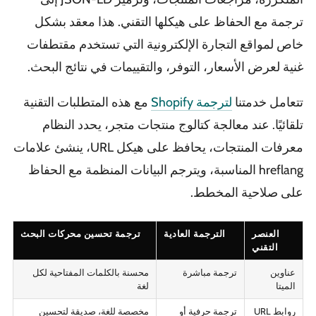
ترجمة مع الحفاظ على هيكلها التقني. هذا معقد بشكل
خاص لمواقع التجارة الإلكترونية التي تستخدم مقتطفات
غنية لعرض الأسعار، التوفر، والتقييمات في نتائج البحث.
تتعامل خدمتنا
لترجمة Shopify
مع هذه المتطلبات التقنية
تلقائيًا. عند معالجة كتالوج منتجات متجر، يحدد النظام
معرفات المنتجات، يحافظ على هيكل URL، ينشئ علامات
hreflang المناسبة، ويترجم البيانات المنظمة مع الحفاظ
على صلاحية المخطط.
العنصر
الترجمة العادية
ترجمة تحسين محركات البحث
التقني
عناوين
ترجمة مباشرة
محسنة بالكلمات المفتاحية لكل
الميتا
لغة
روابط URL
ترجمة حرفية أو
مخصصة للغة، صديقة لتحسين