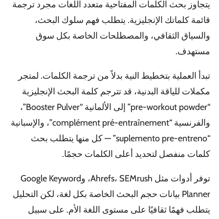
يتجاوز بحث الكلمات المفتاحية متعدد اللغات مجرد ترجمة
قائمة كلماتك الإنجليزية. يتطلب فهم سلوك البحث،
والسياق الثقافي، والمصطلحات الخاصة بكل سوق
مستهدف.
تبدأ العملية بتخطيط النية بدلاً من ترجمة الكلمات. لمتجر
مكملات للياقة البدنية، قد تترجم كلمة البحث الإنجليزية
“pre-workout powder” إلى الألمانية “Booster Pulver”،
والفرنسية “complément pré-entraînement”، والإسبانية
“suplemento pre-entreno” — كل منها يتطلب بحث
كلمات منفصل لتحديد أعلى الكلمات حجمًا.
توفر أدوات مثل Ahrefs، SEMrush، وGoogle Keyword
Planner بيانات حجم البحث الخاصة بكل لغة، لكن التحليل
يتطلب فهمًا ثقافيًا على مستوى اللغة الأم. على سبيل