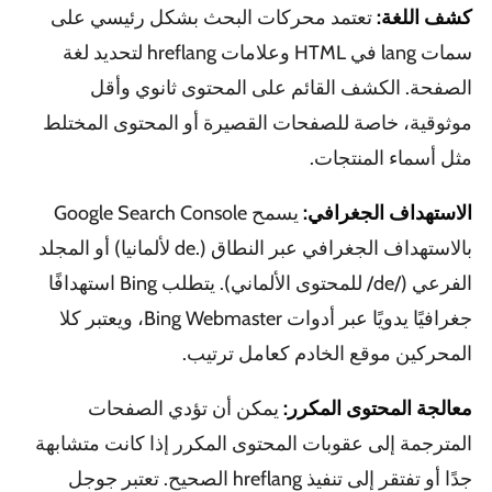
كشف اللغة:
تعتمد محركات البحث بشكل رئيسي على
سمات lang في HTML وعلامات hreflang لتحديد لغة
الصفحة. الكشف القائم على المحتوى ثانوي وأقل
موثوقية، خاصة للصفحات القصيرة أو المحتوى المختلط
مثل أسماء المنتجات.
الاستهداف الجغرافي:
يسمح Google Search Console
بالاستهداف الجغرافي عبر النطاق (.de لألمانيا) أو المجلد
الفرعي (/de/ للمحتوى الألماني). يتطلب Bing استهدافًا
جغرافيًا يدويًا عبر أدوات Bing Webmaster، ويعتبر كلا
المحركين موقع الخادم كعامل ترتيب.
معالجة المحتوى المكرر:
يمكن أن تؤدي الصفحات
المترجمة إلى عقوبات المحتوى المكرر إذا كانت متشابهة
جدًا أو تفتقر إلى تنفيذ hreflang الصحيح. تعتبر جوجل