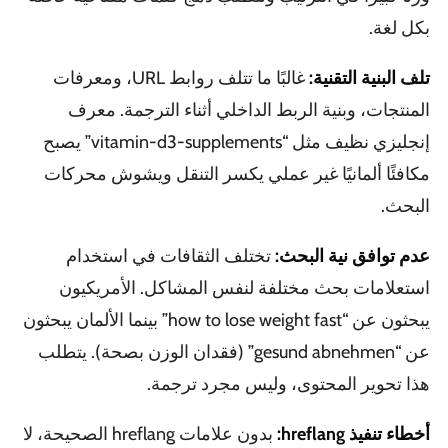
بكل لغة.
تلف البنية التقنية:
غالبًا ما تتلف روابط URL، ومعرفات
المنتجات، وبنية الربط الداخلي أثناء الترجمة. معرف
إنجليزي نظيف مثل “vitamin-d3-supplements” يصبح
مكافئًا ألمانيًا غير عملي يكسر التنقل ويشوش محركات
البحث.
عدم توافق نية البحث:
تختلف الثقافات في استخدام
استعلامات بحث مختلفة لنفس المشاكل. الأمريكيون
يبحثون عن “how to lose weight fast” بينما الألمان يبحثون
عن “gesund abnehmen” (فقدان الوزن بصحة). يتطلب
هذا تحوير المحتوى، وليس مجرد ترجمة.
أخطاء تنفيذ hreflang:
بدون علامات hreflang الصحيحة، لا