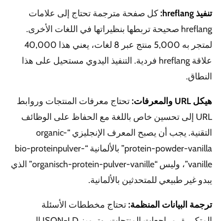
تنفيذ hreflang:
كل صفحة مترجمة تحتاج إلى علامات
hreflang صحيحة تربطها بنظيراتها في اللغات الأخرى.
لمتجر به 5,000 منتج عبر 8 لغات، يعني هذا 40,000
علاقة hreflang فردية. التنفيذ اليدوي مستحيل على هذا
النطاق.
هيكل URL والمعرفات:
تحتاج معرفات المنتجات وروابط
URL إلى تحسين خاص باللغة مع الحفاظ على الوظائف
التقنية. يجب أن يصبح المعرف الإنجليزي “organic-
protein-powder-vanilla” بالألمانية “bio-proteinpulver-
vanille”، وليس “organisch-protein-pulver-vanille” الذي
يبدو غير طبيعي للمتحدثين بالألمانية.
ترجمة البيانات المنظمة:
تحتاج مخططات الأسئلة
المتكررة، مراجعات المنتجات، وترميز JSON-LD إلى