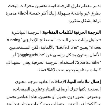
تدمر معظم طرق الترجمة قيمة تحسين محركات البحث
بطرق غير واضحة بسهولة. إليك أكثر خمسة أخطاء مدمرة
نراها بشكل متكرر:
الترجمة الحرفية للكلمات المفتاحية:
الترجمة المباشرة
تتجاهل بيانات حجم البحث. المصطلح الإنجليزي “running
shoes” يصبح “Laufschuhe” بالألمانية، لكن المستخدمين
الألمان يبحثون بشكل رئيسي عن “Joggingschuhe” أو
“Sportschuhe”. استخدام الترجمة الحرفية يعني استهداف
كلمات مفتاحية بحجم بحث 10% فقط.
إهمال علامات الميتا:
الإضافات العادية تترجم محتوى
الصفحة لكنها تترك أوصاف الميتا، وعناوين الصفحات،
ونصوص الصور دون تعديل أو تحسين. هذه العناصر تحمل
وزنًا كبيرًا في الترتيب وتتطلب دمج كلمات مفتاحية خاصة