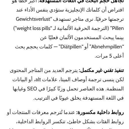
تجاهل حجم البحث في اللغات المستهدفة:
أكبر خطأ هو
افتراض أن كلماتك الإنجليزية ستؤدي بنفس الأداء عند
ترجمتها حرفيًا. نرى متاجر تستهدف “Gewichtsverlust
Pillen” (الترجمة الحرفية الألمانية لـ “weight loss pills”)
بينما يبحث المستخدمون الألمان فعليًا عن
“Abnehmpillen” أو “Diätpillen” — كلمات بحجم بحث
أعلى 5 مرات.
تنفيذ تقني غير مكتمل:
يترجم العديد من المتاجر المحتوى
لكن ينسى ترجمة أوصاف الميتا، علامات alt، أو البيانات
المنظمة. هذه العناصر تحمل وزنًا كبيرًا في SEO وغيابها
في اللغة المستهدفة يخلق عيوبًا في الترتيب.
روابط داخلية مكسورة:
عندما تُترجم معرفات المنتجات أو
روابط الفئات بشكل خاطئ، تنكسر الروابط الداخلية،