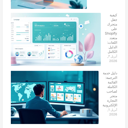
كيفية
جعل
متجرك
على
Shopify
متعدد
اللغات:
الدليل
الكامل
أبريل 7,
2026
دليل خدمة
الترجمة:
القائمة
الكاملة
لصاحب
متجر
التجارة
الإلكترونية
أبريل 1,
2026