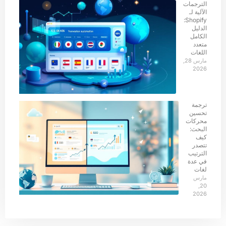
الترجمات
الآلية لـ
Shopify:
الدليل
الكامل
متعدد
اللغات
مارس 28,
2026
ترجمة
تحسين
محركات
البحث:
كيف
تتصدر
الترتيب
في عدة
لغات
مارس
20,
2026