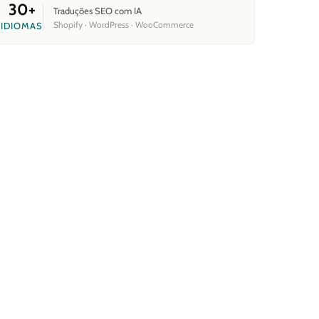
30+
Traduções SEO com IA
Shopify · WordPress · WooCommerce
IDIOMAS