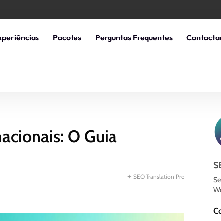
xperiências
Pacotes
Perguntas Frequentes
Contacta
acionais: O Guia
S
✦ SEO Translation Pro
Se
Wo
C