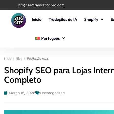
info@seotranslationpro.com
Início
Traduções de IA
Shopify
E
Português
Início
›
Blog
›
Publicação Atual
Shopify SEO para Lojas Intern
Completo
Março 15, 2026
Uncategorized