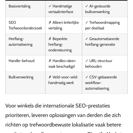
Basisvertaling
✓ Handmatige
✓ AI-gestuurde
vertaalinterface
bulkverwerking
SEO
✗ Alleen letterlijke
✓ Trefwoordmapping
Trefwoordonderzoek
vertaling
per doeltaal
Hreflang-
✗ Beperkte
✓ Geautomatiseerde
automatisering
hreflang-
hreflang-generatie
ondersteuning
Handle-behoud
✗ Handles raken
✓ URL-structuur
vaak beschadigd
behouden
Bulkverwerking
✗ Veld-voor-veld
✓ CSV-gebaseerde
handmatig werk
workflow-
automatisering
Voor winkels die internationale SEO-prestaties
prioriteren, leveren oplossingen van derden die zich
richten op trefwoordbewuste lokalisatie vaak betere