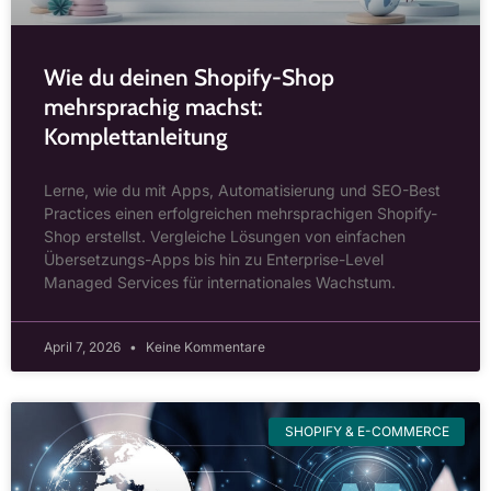
Wie du deinen Shopify-Shop
mehrsprachig machst:
Komplettanleitung
Lerne, wie du mit Apps, Automatisierung und SEO-Best
Practices einen erfolgreichen mehrsprachigen Shopify-
Shop erstellst. Vergleiche Lösungen von einfachen
Übersetzungs-Apps bis hin zu Enterprise-Level
Managed Services für internationales Wachstum.
April 7, 2026
Keine Kommentare
SHOPIFY & E-COMMERCE