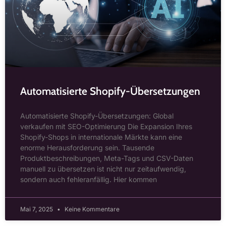
Automatisierte Shopify-Übersetzungen
Automatisierte Shopify-Übersetzungen: Global
verkaufen mit SEO-Optimierung Die Expansion Ihres
Shopify-Shops in internationale Märkte kann eine
enorme Herausforderung sein. Tausende
Produktbeschreibungen, Meta-Tags und CSV-Daten
manuell zu übersetzen ist nicht nur zeitaufwendig,
sondern auch fehleranfällig. Hier kommen
Mai 7, 2025
Keine Kommentare