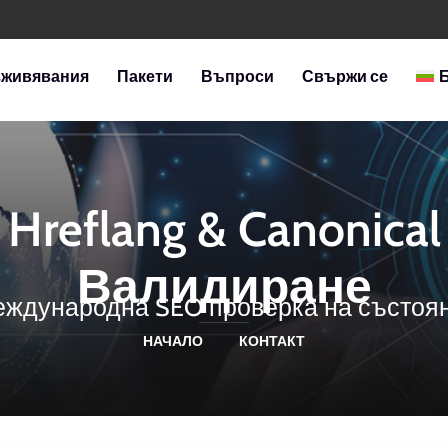
зживявания
Пакети
Въпроси
Свържи се
Hreflang & Canonical
Валидиране
ждународна SEO проверка на състоя
НАЧАЛО
КОНТАКТ