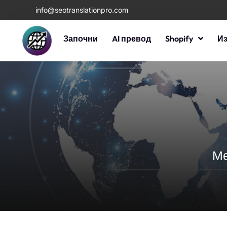
info@seotranslationpro.com
Започни
AI превод
Shopify
И
Ме