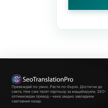
Превеждай по-умно. Расти по-бързо. Достигни до
света. Ние сме твоят партньор за мащабируем, SEO-
оптимизиран превод – нека заедно завладеем
световния пазар.