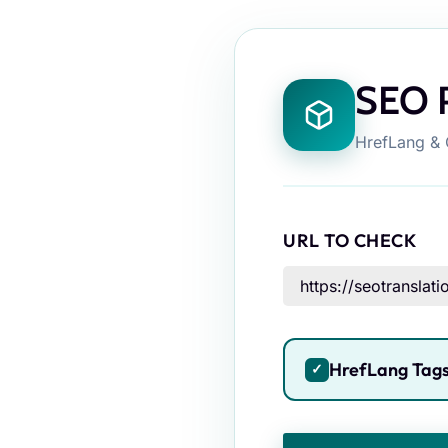
SEO 
HrefLang & 
URL TO CHECK
HrefLang Tag